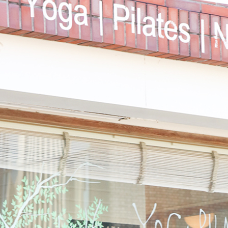
【スガタコラム】ママと赤ちゃんのスキンシップ/ベビー編 〜mama
【鎌倉店】 Mama とBabyの為のピラティスクラス 開催中！
【スガタコラム】ママとあかちゃんが 安心して楽しめる場所 〜mama
【鎌倉店】オステオパシー×ピラティス（プライベートセッション）
【鎌倉店】パーソナルストレッチ モニター20名様限定募集!
«
1
…
31
32