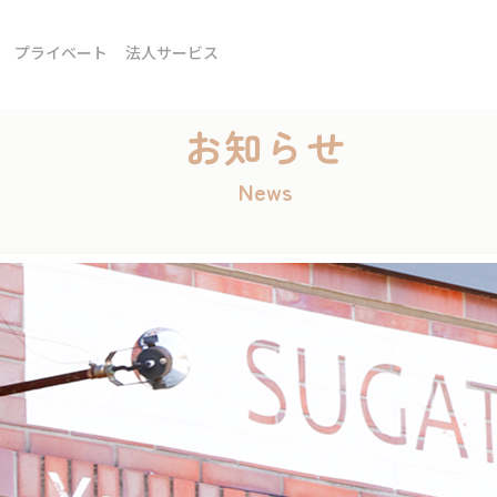
プライベート
法人サービス
お知らせ
News
【スガタコラム】mama&babyピラティス＊クラスの風景〜ごあい
【鎌倉店】プログラム紹介『ベーシックヨガ』
【鎌倉店】ずっと元気でいて欲しい。ゆっくりペースで運動できるレ